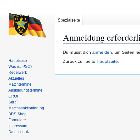
Spezialseite
Anmeldung erforderl
Zur
Zur
Du musst dich
anmelden
, um Seiten l
Navigation
Suche
Hauptseite
Zurück zur Seite
Hauptseite
.
springen
springen
Was ist IPSC?
Regelwerk
Aktuelles
Matchtermine
Ausbildungs­termine
GROI
SuRT
Match­sanktionierung
BDS-Shop
Formulare
Impressum
Datenschutz