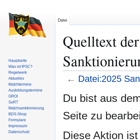
Datei
Quelltext der
Sanktionier
Hauptseite
Was ist IPSC?
Regelwerk
←
Datei:2025 Sa
Aktuelles
Matchtermine
Ausbildungs­termine
Zur
Zur
Du bist aus dem
GROI
Navigation
Suche
SuRT
springen
springen
Match­sanktionierung
Seite zu bearbe
BDS-Shop
Formulare
Impressum
Diese Aktion is
Datenschutz