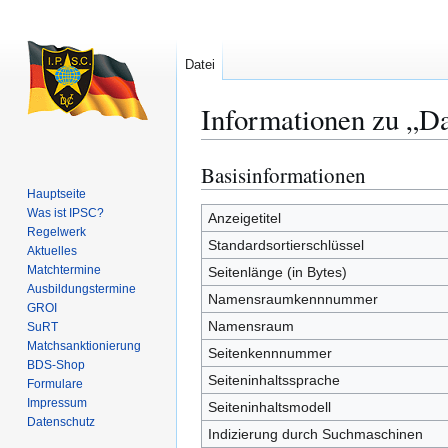
Datei
Informationen zu „D
Basisinformationen
Zur
Zur
Navigation
Suche
Hauptseite
Was ist IPSC?
springen
springen
Anzeigetitel
Regelwerk
Standardsortierschlüssel
Aktuelles
Matchtermine
Seitenlänge (in Bytes)
Ausbildungs­termine
Namensraumkennnummer
GROI
Namensraum
SuRT
Match­sanktionierung
Seitenkennnummer
BDS-Shop
Seiteninhaltssprache
Formulare
Impressum
Seiteninhaltsmodell
Datenschutz
Indizierung durch Suchmaschinen