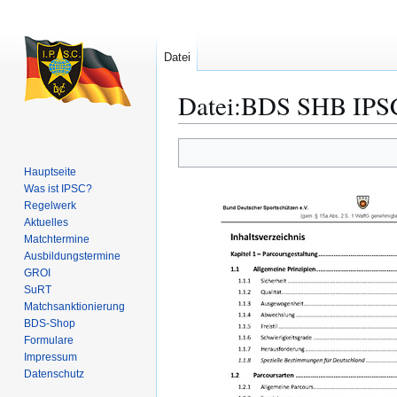
Datei
Datei
:
BDS SHB IPSC 
Zur
Zur
Hauptseite
Navigation
Suche
Was ist IPSC?
springen
springen
Regelwerk
Aktuelles
Matchtermine
Ausbildungs­termine
GROI
SuRT
Match­sanktionierung
BDS-Shop
Formulare
Impressum
Datenschutz