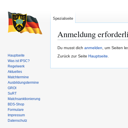
Spezialseite
Anmeldung erforderl
Zur
Zur
Du musst dich
anmelden
, um Seiten l
Navigation
Suche
Hauptseite
Zurück zur Seite
Hauptseite
.
springen
springen
Was ist IPSC?
Regelwerk
Aktuelles
Matchtermine
Ausbildungs­termine
GROI
SuRT
Match­sanktionierung
BDS-Shop
Formulare
Impressum
Datenschutz