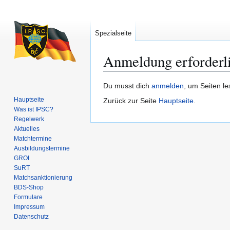
Spezialseite
Anmeldung erforderl
Zur
Zur
Du musst dich
anmelden
, um Seiten l
Navigation
Suche
Hauptseite
Zurück zur Seite
Hauptseite
.
springen
springen
Was ist IPSC?
Regelwerk
Aktuelles
Matchtermine
Ausbildungs­termine
GROI
SuRT
Match­sanktionierung
BDS-Shop
Formulare
Impressum
Datenschutz