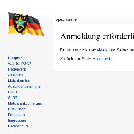
Spezialseite
Anmeldung erforderl
Zur
Zur
Du musst dich
anmelden
, um Seiten l
Navigation
Suche
Hauptseite
Zurück zur Seite
Hauptseite
.
springen
springen
Was ist IPSC?
Regelwerk
Aktuelles
Matchtermine
Ausbildungs­termine
GROI
SuRT
Match­sanktionierung
BDS-Shop
Formulare
Impressum
Datenschutz