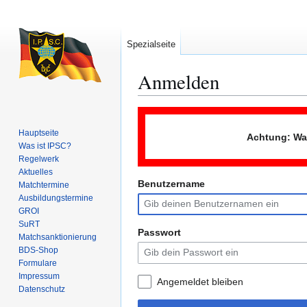
Spezialseite
Anmelden
Zur
Zur
Navigation
Suche
Hauptseite
Achtung: Wah
springen
springen
Was ist IPSC?
Regelwerk
Aktuelles
Benutzername
Matchtermine
Ausbildungs­termine
GROI
SuRT
Passwort
Match­sanktionierung
BDS-Shop
Formulare
Impressum
Angemeldet bleiben
Datenschutz