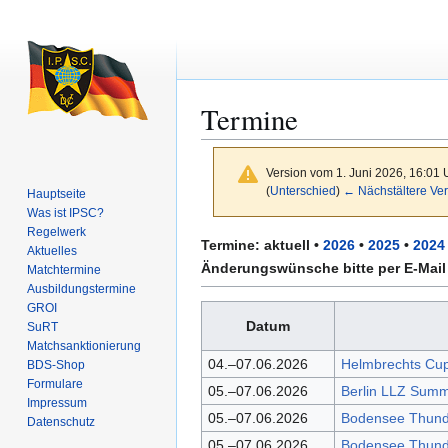
Termine
Version vom 1. Juni 2026, 16:01
(
Unterschied
)
← Nächstältere Ver
Hauptseite
Was ist IPSC?
Regelwerk
Zur
Zur
Termine:
aktuell
•
2026
•
2025
•
2024
Aktuelles
Navigation
Suche
Änderungswünsche bitte per E-Mail
Matchtermine
springen
springen
Ausbildungs­termine
GROI
Datum
SuRT
Match­sanktionierung
04.–07.06.2026
Helmbrechts Cu
BDS-Shop
Formulare
05.–07.06.2026
Berlin LLZ Summ
Impressum
05.–07.06.2026
Bodensee Thund
Datenschutz
05.–07.06.2026
Bodensee Thund