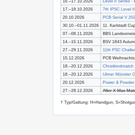
16.–17.10.2026
Level II Series 
17.–18.10.2026
7th IPSC Level I
20.10.2026
PCB Serial V 20
30.10.–01.11.2026
11. Karlstadt C
07.–08.11.2026
BBS Landesmeist
14.–15.11.2026
BSV 1843 Autum
27.–29.11.2026
11th PSC Chall
15.12.2026
PCB Weihnacht
18.–20.12.2026
Christkindmatch
18.–20.12.2026
Ulmer Münster 
20.12.2026
Power & Powder 
27.–28.12.2026
After X-Mas Mat
† Typ/Gattung: H=Handgun, S=Shotgun,