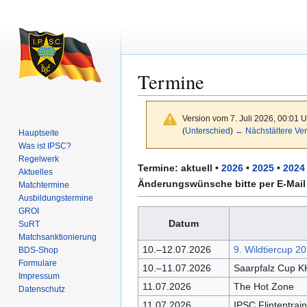
Termine
Version vom 7. Juli 2026, 00:01 
(
Unterschied
)
← Nächstältere Ver
Hauptseite
Was ist IPSC?
Regelwerk
Zur
Zur
Termine:
aktuell
•
2026
•
2025
•
2024
Aktuelles
Navigation
Suche
Änderungswünsche bitte per E-Mail
Matchtermine
springen
springen
Ausbildungs­termine
GROI
Datum
SuRT
Match­sanktionierung
10.–12.07.2026
9. Wildtiercup 2
BDS-Shop
Formulare
10.–11.07.2026
Saarpfalz Cup 
Impressum
11.07.2026
The Hot Zone
Datenschutz
11.07.2026
IPSC Flintentrai