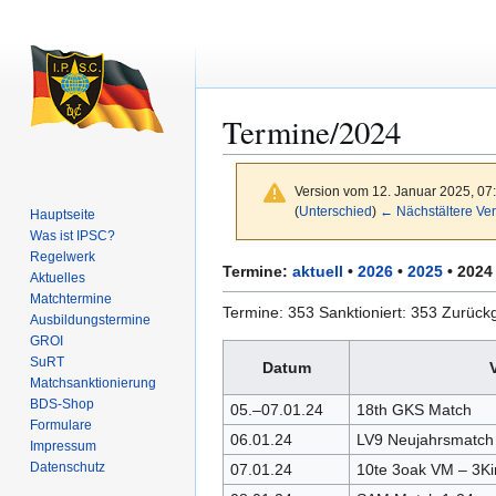
Termine/2024
Version vom 12. Januar 2025, 07
(
Unterschied
)
← Nächstältere Ver
Hauptseite
Was ist IPSC?
Regelwerk
Zur
Zur
Termine:
aktuell
•
2026
•
2025
•
2024
Aktuelles
Navigation
Suche
Matchtermine
Termine: 353 Sanktioniert: 353 Zurück
springen
springen
Ausbildungs­termine
GROI
SuRT
Datum
Match­sanktionierung
BDS-Shop
05.–07.01.24
18th GKS Match
Formulare
06.01.24
LV9 Neujahrsmatch
Impressum
Datenschutz
07.01.24
10te 3oak VM – 3Ki