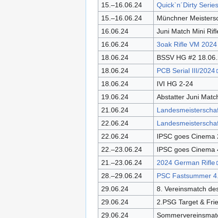
15.–16.06.24
Quick`n´Dirty Serie
15.–16.06.24
Münchner Meisters
16.06.24
Juni Match Mini Rifl
16.06.24
3oak Rifle VM 2024
18.06.24
BSSV HG #2 18.06
18.06.24
PCB Serial III/2024
18.06.24
IVI HG 2-24
19.06.24
Abstatter Juni Matc
21.06.24
Landesmeisterscha
22.06.24
Landesmeisterscha
22.06.24
IPSC goes Cinema 
22.–23.06.24
IPSC goes Cinema 4
21.–23.06.24
2024 German Rifle
28.–29.06.24
PSC Fastsummer 4
29.06.24
8. Vereinsmatch d
29.06.24
2.PSG Target & Fri
29.06.24
Sommervereinsmat