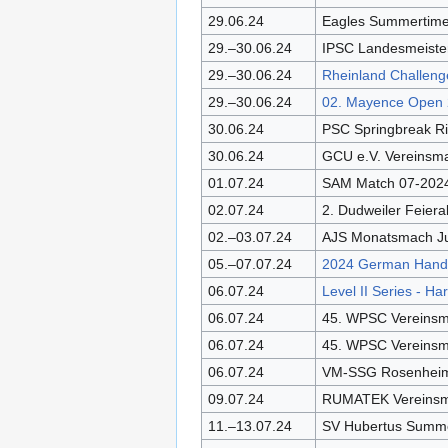
29.06.24
Eagles Summertim
29.–30.06.24
IPSC Landesmeister
29.–30.06.24
Rheinland Challenge
29.–30.06.24
02. Mayence Open
30.06.24
PSC Springbreak Ri
30.06.24
GCU e.V. Vereinsm
01.07.24
SAM Match 07-202
02.07.24
2. Dudweiler Feier
02.–03.07.24
AJS Monatsmach Ju
05.–07.07.24
2024 German Handg
06.07.24
Level II Series - Ha
06.07.24
45. WPSC Vereinsm
06.07.24
45. WPSC Vereins
06.07.24
VM-SSG Rosenheim
09.07.24
RUMATEK Vereinsma
11.–13.07.24
SV Hubertus Summ