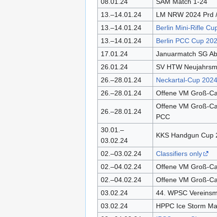
08.01.24
SAM Match 1-24
13.–14.01.24
LM NRW 2024 Prd 
13.–14.01.24
Berlin Mini-Rifle C
13.–14.01.24
Berlin PCC Cup 20
17.01.24
Januarmatch SG Abs
26.01.24
SV HTW Neujahrsm
26.–28.01.24
Neckartal-Cup 202
26.–28.01.24
Offene VM Groß-Cal
Offene VM Groß-Cal
26.–28.01.24
PCC
30.01.–
KKS Handgun Cup 
03.02.24
02.–03.02.24
Classifiers only
02.–04.02.24
Offene VM Groß-Cal
02.–04.02.24
Offene VM Groß-Cal
03.02.24
44. WPSC Vereinsm
03.02.24
HPPC Ice Storm Ma