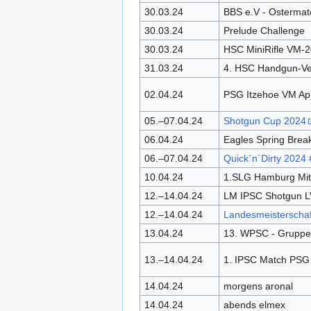
30.03.24
BBS e.V - Ostermat
30.03.24
Prelude Challenge
30.03.24
HSC MiniRifle VM-
31.03.24
4. HSC Handgun-Ve
02.04.24
PSG Itzehoe VM Apr
05.–07.04.24
Shotgun Cup 2024
06.04.24
Eagles Spring Brea
06.–07.04.24
Quick`n´Dirty 2024 
10.04.24
1.SLG Hamburg Mit
12.–14.04.24
LM IPSC Shotgun L
12.–14.04.24
Landesmeisterschaft
13.04.24
13. WPSC - Gruppe
13.–14.04.24
1. IPSC Match PSG 
14.04.24
morgens aronal
14.04.24
abends elmex