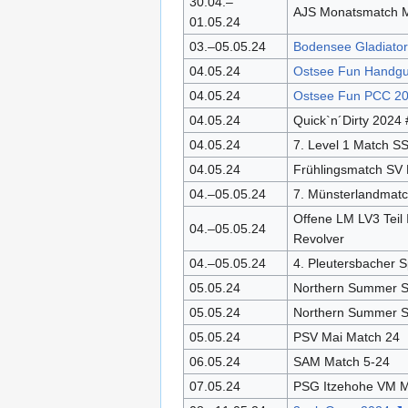
30.04.–
AJS Monatsmatch M
01.05.24
03.–05.05.24
Bodensee Gladiator
04.05.24
Ostsee Fun Handg
04.05.24
Ostsee Fun PCC 2
04.05.24
Quick`n´Dirty 2024 
04.05.24
7. Level 1 Match S
04.05.24
Frühlingsmatch SV 
04.–05.05.24
7. Münsterlandmat
Offene LM LV3 Teil 
04.–05.05.24
Revolver
04.–05.05.24
4. Pleutersbacher S
05.05.24
Northern Summer 
05.05.24
Northern Summer 
05.05.24
PSV Mai Match 24
06.05.24
SAM Match 5-24
07.05.24
PSG Itzehohe VM M