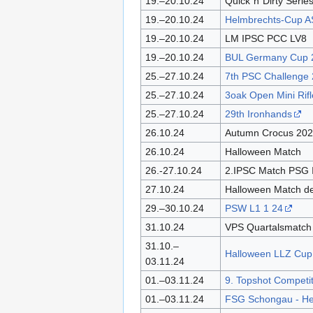
19.–20.10.24
Quick`n´Dirty Serie
19.–20.10.24
Helmbrechts-Cup A
19.–20.10.24
LM IPSC PCC LV8
19.–20.10.24
BUL Germany Cup 
25.–27.10.24
7th PSC Challenge
25.–27.10.24
3oak Open Mini Rif
25.–27.10.24
29th Ironhands
26.10.24
Autumn Crocus 20
26.10.24
Halloween Match
26.-27.10.24
2.IPSC Match PSG 
27.10.24
Halloween Match de
29.–30.10.24
PSW L1 1 24
31.10.24
VPS Quartalsmatch
31.10.–
Halloween LLZ Cup 
03.11.24
01.–03.11.24
9. Topshot Competi
01.–03.11.24
FSG Schongau - He