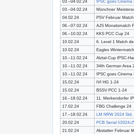
03.–04.02.24
IPSC goes Cinema 3
03.–04.02.24
Münchner Meisters
04.02.24
PSV Februar Match
06.–07.02.24
AJS Monatsmatch 
06.–10.02.24
KKS PCC Cup 24
10.02.24
6. Level 1 Match d
10.02.24
Eagles Wintermatch
10.–11.02.24
Alztal-Cup IPSC-H
10.–11.02.24
34th German Area 
10.–11.02.24
IPSC goes Cinema 
15.02.24
IVI HG 1-24
15.02.24
BSSV PCC 1-24
16.–18.02.24
11. Merkendorfer I
17.02.24
FBG Challenge 24
17.–18.02.24
LM NRW 2024 Std, 
20.02.24
PCB Serial I/2024
21.02.24
Abstatter Februar 