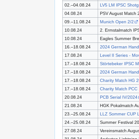
02.–04.08.24
LV5 LM IPSC Shotg
04.08.24
PSV August Match 
09.–11.08.24
Munich Open 2/2
10.08.24
2. Ermstalmatch IP
10.08.24
Eagles Summer Br
16.–18.08.24
2024 German Handg
17.08.24
Level II Series - M
17.–18.08.24
Störtebeker IPSC M
17.–18.08.24
2024 German Hand
17.–18.08.24
Charity Match HG 
17.–18.08.24
Charity Match PCC
20.08.24
PCB Serial IV/2024
21.08.24
HGK Pokalmatch Au
23.–25.08.24
LLZ Sommer CUP Le
24.–25.08.24
Summer Festival 2
27.08.24
Vereinsmatch Augu
31.08.24
Anderten Lightning