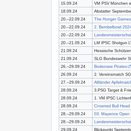
15.09.24
VM PSV München e
18.09.24
Abstatter Septembe
20.–22.09.24
The Hunger Games
20.–22.09.24
2. Bembelbowl 202
20.–22.09.24
Landesmeisterschaf
20.–21.09.24
LM IPSC Shotgun L
21.09.24
Hessische Schützen
21.09.24
SLG Bundeswehr St
26.–29.09.24
Bodensee Pirates
26.09.24
2. Vereinsmatch S
27.–29.09.24
Altländer Apfelmatc
28.09.24
3.PSG Target & Fri
28.09.24
1. VM IPSC Lichtenf
28.09.24
Crowned Bull Head
28.–29.09.24
03. Mayence Open
28.–29.09.24
Landesmeisterscha
29.09.24
Blickpunkt Septem