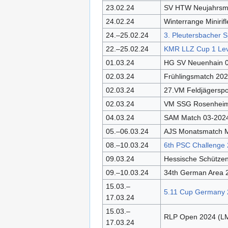
23.02.24
SV HTW Neujahrsm
24.02.24
Winterrange Minirif
24.–25.02.24
3. Pleutersbacher 
22.–25.02.24
KMR LLZ Cup 1 Leve
01.03.24
HG SV Neuenhain 
02.03.24
Frühlingsmatch 20
02.03.24
27.VM Feldjägerspor
02.03.24
VM SSG Rosenheim
04.03.24
SAM Match 03-202
05.–06.03.24
AJS Monatsmatch 
08.–10.03.24
6th PSC Challenge
09.03.24
Hessische Schützen
09.–10.03.24
34th German Area 2
15.03.–
5.11 Cup Germany 
17.03.24
15.03.–
RLP Open 2024 (L
17.03.24