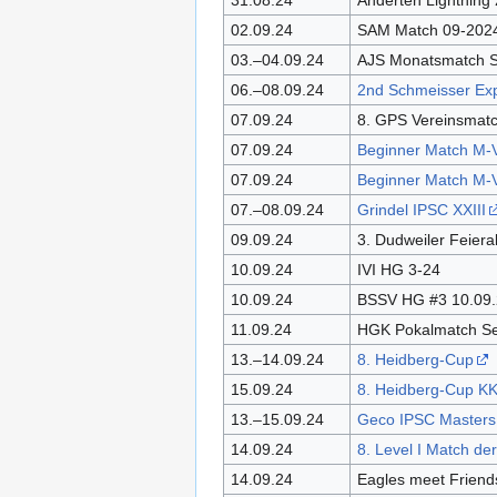
02.09.24
SAM Match 09-202
03.–04.09.24
AJS Monatsmatch 
06.–08.09.24
2nd Schmeisser Ex
07.09.24
8. GPS Vereinsmat
07.09.24
Beginner Match M-
07.09.24
Beginner Match M-
07.–08.09.24
Grindel IPSC XXIII
09.09.24
3. Dudweiler Feier
10.09.24
IVI HG 3-24
10.09.24
BSSV HG #3 10.09
11.09.24
HGK Pokalmatch S
13.–14.09.24
8. Heidberg-Cup
15.09.24
8. Heidberg-Cup K
13.–15.09.24
Geco IPSC Masters
14.09.24
8. Level I Match d
14.09.24
Eagles meet Friend