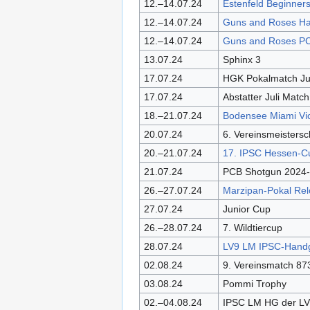
12.–14.07.24
Estenfeld Beginners
12.–14.07.24
Guns and Roses Ha
12.–14.07.24
Guns and Roses PC
13.07.24
Sphinx 3
17.07.24
HGK Pokalmatch Jul
17.07.24
Abstatter Juli Match
18.–21.07.24
Bodensee Miami Vi
20.07.24
6. Vereinsmeistersc
20.–21.07.24
17. IPSC Hessen-C
21.07.24
PCB Shotgun 2024
26.–27.07.24
Marzipan-Pokal Re
27.07.24
Junior Cup
26.–28.07.24
7. Wildtiercup
28.07.24
LV9 LM IPSC-Hand
02.08.24
9. Vereinsmatch 8
03.08.24
Pommi Trophy
02.–04.08.24
IPSC LM HG der LV