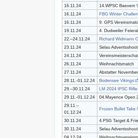
16.11.24
14.WPSC Baexem V
16.11.24
FBG Winter Challe
16.11.24
9. GPS Vereinsmat
19.11.24
4. Dudweiler Feier
22.–24.11.24
Richard Widmann C
23.11.24
Selau Adventsshoot 
24.11.24
Vereinsmeisterschaf
26.11.24
Weihnachtsmatch
27.11.24
Abstatter Novembe
28.11.-01.12.24
Bodensee Vikings
29.–30.11.24
LM 2024 IPSC Rifl
29.11.-01.12.24
04.Mayence Open 
29.11.–
Frozen Bullet Take I
01.12.24
30.11.24
4.PSG Target & Fri
30.11.24
Selau Adventsshoot 
04.12.24
Weihnachtsvereinsm