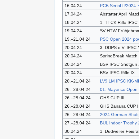
16.04.24
PCB Serial II/2024
17.04.24
Abstatter April Matc
18.04.24
1. TTCK Rifle IPSC
19.04.24
SV HTW Frühjahrs
19.–21.04.24
PSC Open 2024 pow
20.04.24
3. DDPS e.V. IPSC-
20.04.24
SpringBreak Match
20.04.24
BSV IPSC Shotgun 
20.04.24
BSV IPSC Rifle IX
20.–21.04.24
LV9 LM IPSC KK-Min
26.–28.04.24
01. Mayence Open
26.–28.04.24
GHS CUP III
26.–28.04.24
GHS Banana CUP I
26.–28.04.24
2024 German Shotg
27.–28.04.24
BUL Indoor Trophy
30.04.24
1. Dudweiler Feier