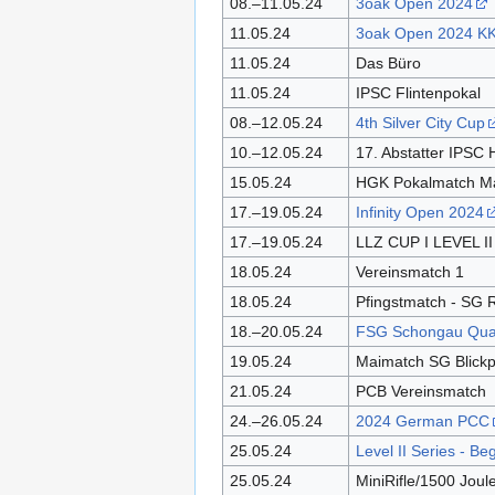
08.–11.05.24
3oak Open 2024
11.05.24
3oak Open 2024 K
11.05.24
Das Büro
11.05.24
IPSC Flintenpokal
08.–12.05.24
4th Silver City Cup
10.–12.05.24
17. Abstatter IPSC
15.05.24
HGK Pokalmatch Ma
17.–19.05.24
Infinity Open 2024
17.–19.05.24
LLZ CUP I LEVEL I
18.05.24
Vereinsmatch 1
18.05.24
Pfingstmatch - SG 
18.–20.05.24
FSG Schongau Quar
19.05.24
Maimatch SG Blickp
21.05.24
PCB Vereinsmatch
24.–26.05.24
2024 German PCC
25.05.24
Level II Series - B
25.05.24
MiniRifle/1500 Joul