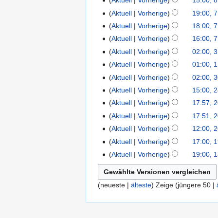
Aktuell
Vorherige
15:00, 8
o
2
0
2
k
r
b
5
Aktuell
Vorherige
19:00, 7
7
2
0
t
2
e
.
5
Aktuell
Vorherige
18:00, 7
2
o
0
r
O
5
Aktuell
Vorherige
16:00, 7
b
2
2
k
e
5
Aktuell
Vorherige
02:00, 3
3
0
t
r
.
Aktuell
Vorherige
01:00, 1
1
2
o
2
O
.
5
Aktuell
Vorherige
02:00, 
3
b
0
k
O
0
e
Aktuell
Vorherige
15:00, 
2
2
t
k
.
r
4
Aktuell
Vorherige
17:57, 
2
5
o
t
S
2
.
0
Aktuell
Vorherige
17:51, 
b
o
e
0
S
.
e
Aktuell
Vorherige
12:00, 
b
p
2
e
S
r
e
Aktuell
Vorherige
17:00, 
1
t
5
p
e
2
r
9
e
Aktuell
Vorherige
19:00, 
1
t
p
0
2
.
m
8
e
t
2
0
S
b
.
m
e
5
2
(
neueste
|
älteste
) Zeige (
jüngere 50
|
e
e
S
b
m
5
p
r
e
e
b
t
2
p
r
e
e
0