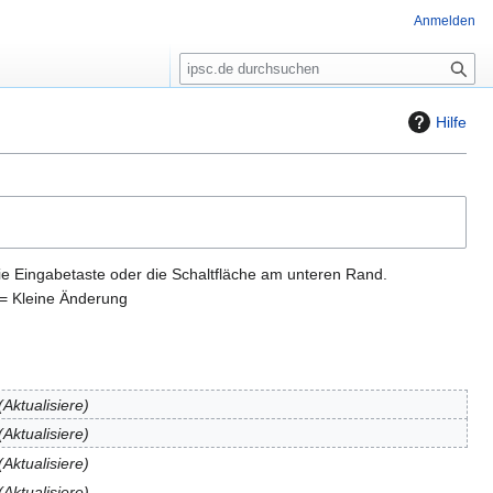
Anmelden
S
u
c
Hilfe
h
e
ie Eingabetaste oder die Schaltfläche am unteren Rand.
= Kleine Änderung
Aktualisiere
Aktualisiere
Aktualisiere
Aktualisiere