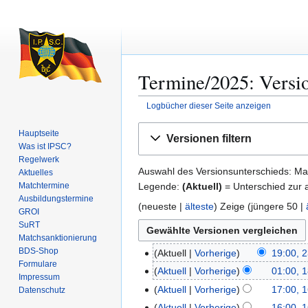
Termine/2025: Versi
Logbücher dieser Seite anzeigen
Zur
Zur
Hauptseite
Versionen filtern
Navigation
Suche
Was ist IPSC?
springen
springen
Regelwerk
Auswahl des Versionsunterschieds: Mar
Aktuelles
Legende:
(Aktuell)
= Unterschied zur a
Matchtermine
Ausbildungs­termine
(
neueste
|
älteste
) Zeige (
jüngere 50
|
GROI
SuRT
Match­sanktionierung
BDS-Shop
Aktuell
Vorherige
19:00, 
2
Formulare
3
Aktuell
Vorherige
01:00, 
1
Impressum
.
8
Aktuell
Vorherige
17:00, 
Datenschutz
1
D
.
6
Aktuell
Vorherige
16:00, 