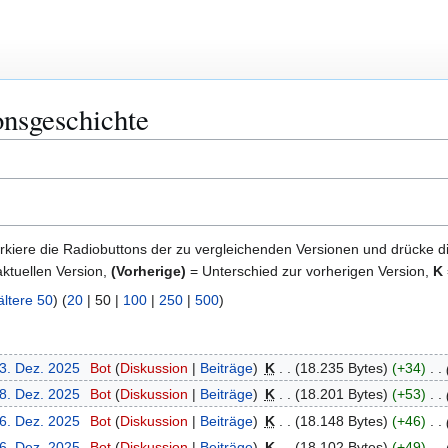
onsgeschichte
kiere die Radiobuttons der zu vergleichenden Versionen und drücke d
ktuellen Version,
(Vorherige)
= Unterschied zur vorherigen Version,
K
ältere 50
) (
20
|
50
|
100
|
250
|
500
)
23. Dez. 2025
Bot
Diskussion
Beiträge
K
18.235 Bytes
+34
18. Dez. 2025
Bot
Diskussion
Beiträge
K
18.201 Bytes
+53
16. Dez. 2025
Bot
Diskussion
Beiträge
K
18.148 Bytes
+46
16. Dez. 2025
Bot
Diskussion
Beiträge
K
18.102 Bytes
+49