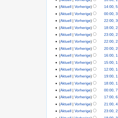
e
D
.
Aktuell
Vorherige
14:00, 
5
z
e
D
.
Aktuell
Vorherige
00:00, 
3
e
z
e
D
.
m
Aktuell
Vorherige
22:00, 
3
e
z
e
D
b
0
m
Aktuell
Vorherige
18:00, 
2
e
z
e
e
.
b
4
m
Aktuell
Vorherige
23:00, 
2
e
z
r
N
e
.
b
3
Aktuell
Vorherige
22:00, 
m
e
2
o
r
N
e
.
b
Aktuell
Vorherige
20:00, 
2
m
0
v
2
o
r
N
e
0
b
2
Aktuell
Vorherige
16:00, 
1
e
0
v
2
o
r
.
e
5
5
m
2
Aktuell
Vorherige
15:00, 
e
0
v
2
N
r
.
b
5
m
2
Aktuell
Vorherige
12:00, 
1
e
0
o
2
N
e
b
5
4
m
Aktuell
Vorherige
19:00, 
1
2
v
0
o
r
e
.
b
2
5
Aktuell
Vorherige
18:00, 
e
2
v
2
r
N
e
.
m
5
Aktuell
Vorherige
00:00, 7
7
e
0
2
o
r
N
b
.
m
2
Aktuell
Vorherige
17:00, 6
6
0
v
2
o
e
N
b
5
.
2
Aktuell
Vorherige
21:00, 4
4
e
0
v
r
o
e
N
5
.
m
2
Aktuell
Vorherige
23:00, 2
2
e
2
v
r
o
N
b
5
.
m
Aktuell
Vorherige
18:00, 3