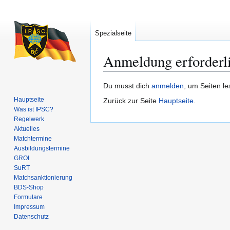
Spezialseite
Anmeldung erforderl
Zur
Zur
Du musst dich
anmelden
, um Seiten l
Navigation
Suche
Hauptseite
Zurück zur Seite
Hauptseite
.
springen
springen
Was ist IPSC?
Regelwerk
Aktuelles
Matchtermine
Ausbildungs­termine
GROI
SuRT
Match­sanktionierung
BDS-Shop
Formulare
Impressum
Datenschutz