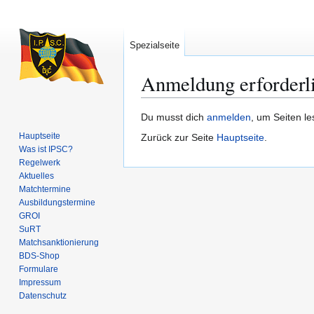
Spezialseite
Anmeldung erforderl
Zur
Zur
Du musst dich
anmelden
, um Seiten l
Navigation
Suche
Hauptseite
Zurück zur Seite
Hauptseite
.
springen
springen
Was ist IPSC?
Regelwerk
Aktuelles
Matchtermine
Ausbildungs­termine
GROI
SuRT
Match­sanktionierung
BDS-Shop
Formulare
Impressum
Datenschutz