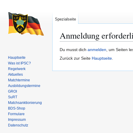
Spezialseite
Anmeldung erforderl
Zur
Zur
Du musst dich
anmelden
, um Seiten l
Navigation
Suche
Hauptseite
Zurück zur Seite
Hauptseite
.
springen
springen
Was ist IPSC?
Regelwerk
Aktuelles
Matchtermine
Ausbildungs­termine
GROI
SuRT
Match­sanktionierung
BDS-Shop
Formulare
Impressum
Datenschutz