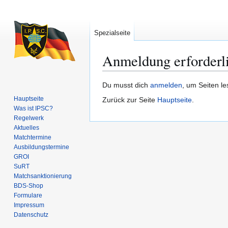
Spezialseite
Anmeldung erforderl
Zur
Zur
Du musst dich
anmelden
, um Seiten l
Navigation
Suche
Hauptseite
Zurück zur Seite
Hauptseite
.
springen
springen
Was ist IPSC?
Regelwerk
Aktuelles
Matchtermine
Ausbildungs­termine
GROI
SuRT
Match­sanktionierung
BDS-Shop
Formulare
Impressum
Datenschutz