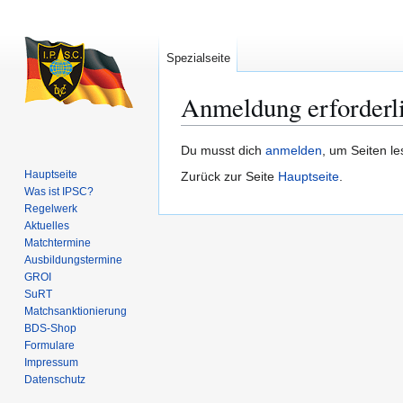
Spezialseite
Anmeldung erforderl
Zur
Zur
Du musst dich
anmelden
, um Seiten l
Navigation
Suche
Hauptseite
Zurück zur Seite
Hauptseite
.
springen
springen
Was ist IPSC?
Regelwerk
Aktuelles
Matchtermine
Ausbildungs­termine
GROI
SuRT
Match­sanktionierung
BDS-Shop
Formulare
Impressum
Datenschutz