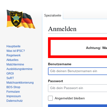
Spezialseite
Anmelden
Zur
Zur
Navigation
Suche
Hauptseite
Achtung: Wah
springen
springen
Was ist IPSC?
Regelwerk
Aktuelles
Benutzername
Matchtermine
Ausbildungs­termine
GROI
SuRT
Passwort
Match­sanktionierung
BDS-Shop
Formulare
Impressum
Angemeldet bleiben
Datenschutz