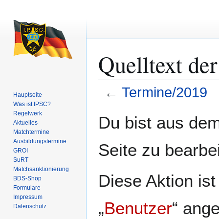
Quelltext de
←
Termine/2019
Hauptseite
Was ist IPSC?
Zur
Zur
Regelwerk
Du bist aus dem
Aktuelles
Navigation
Suche
Matchtermine
springen
springen
Ausbildungs­termine
Seite zu bearbe
GROI
SuRT
Match­sanktionierung
Diese Aktion is
BDS-Shop
Formulare
Impressum
„
Benutzer
“ ang
Datenschutz