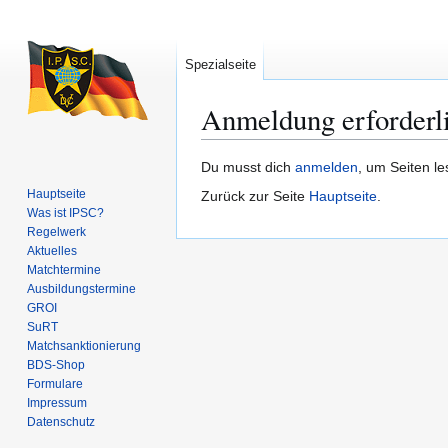
Spezialseite
Anmeldung erforderl
Zur
Zur
Du musst dich
anmelden
, um Seiten l
Navigation
Suche
Hauptseite
Zurück zur Seite
Hauptseite
.
springen
springen
Was ist IPSC?
Regelwerk
Aktuelles
Matchtermine
Ausbildungs­termine
GROI
SuRT
Match­sanktionierung
BDS-Shop
Formulare
Impressum
Datenschutz