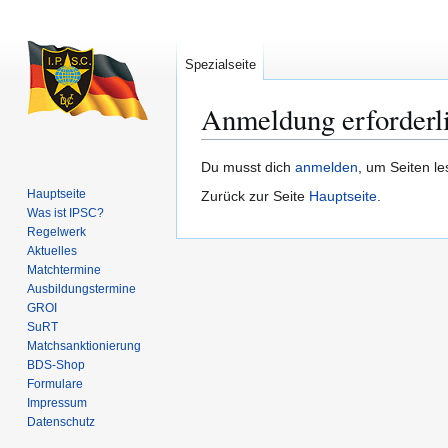
Spezialseite
Anmeldung erforderl
Zur
Zur
Du musst dich
anmelden
, um Seiten l
Navigation
Suche
Hauptseite
Zurück zur Seite
Hauptseite
.
springen
springen
Was ist IPSC?
Regelwerk
Aktuelles
Matchtermine
Ausbildungs­termine
GROI
SuRT
Match­sanktionierung
BDS-Shop
Formulare
Impressum
Datenschutz