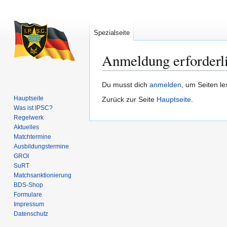
Spezialseite
Anmeldung erforderl
Zur
Zur
Du musst dich
anmelden
, um Seiten l
Navigation
Suche
Hauptseite
Zurück zur Seite
Hauptseite
.
springen
springen
Was ist IPSC?
Regelwerk
Aktuelles
Matchtermine
Ausbildungs­termine
GROI
SuRT
Match­sanktionierung
BDS-Shop
Formulare
Impressum
Datenschutz