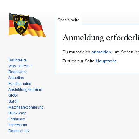
Spezialseite
Anmeldung erforderl
Zur
Zur
Du musst dich
anmelden
, um Seiten l
Navigation
Suche
Hauptseite
Zurück zur Seite
Hauptseite
.
springen
springen
Was ist IPSC?
Regelwerk
Aktuelles
Matchtermine
Ausbildungs­termine
GROI
SuRT
Match­sanktionierung
BDS-Shop
Formulare
Impressum
Datenschutz