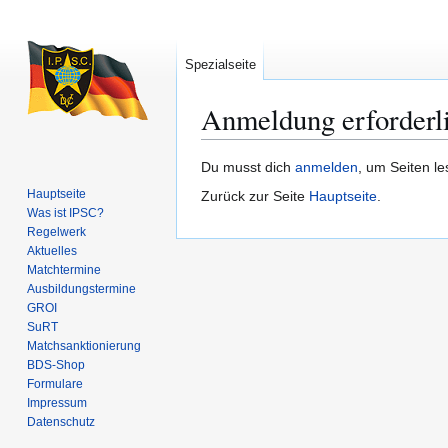
Spezialseite
Anmeldung erforderl
Zur
Zur
Du musst dich
anmelden
, um Seiten l
Navigation
Suche
Hauptseite
Zurück zur Seite
Hauptseite
.
springen
springen
Was ist IPSC?
Regelwerk
Aktuelles
Matchtermine
Ausbildungs­termine
GROI
SuRT
Match­sanktionierung
BDS-Shop
Formulare
Impressum
Datenschutz