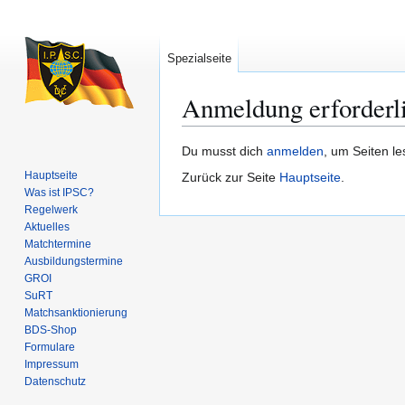
Spezialseite
Anmeldung erforderl
Zur
Zur
Du musst dich
anmelden
, um Seiten l
Navigation
Suche
Hauptseite
Zurück zur Seite
Hauptseite
.
springen
springen
Was ist IPSC?
Regelwerk
Aktuelles
Matchtermine
Ausbildungs­termine
GROI
SuRT
Match­sanktionierung
BDS-Shop
Formulare
Impressum
Datenschutz