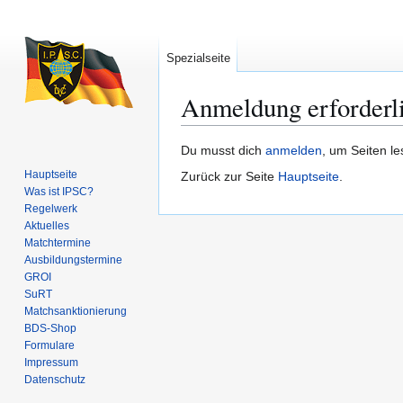
Spezialseite
Anmeldung erforderl
Zur
Zur
Du musst dich
anmelden
, um Seiten l
Navigation
Suche
Hauptseite
Zurück zur Seite
Hauptseite
.
springen
springen
Was ist IPSC?
Regelwerk
Aktuelles
Matchtermine
Ausbildungs­termine
GROI
SuRT
Match­sanktionierung
BDS-Shop
Formulare
Impressum
Datenschutz