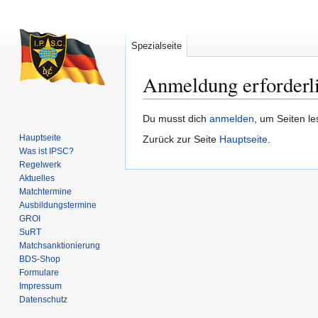
Spezialseite
Anmeldung erforderl
Zur
Zur
Du musst dich
anmelden
, um Seiten l
Navigation
Suche
Hauptseite
Zurück zur Seite
Hauptseite
.
springen
springen
Was ist IPSC?
Regelwerk
Aktuelles
Matchtermine
Ausbildungs­termine
GROI
SuRT
Match­sanktionierung
BDS-Shop
Formulare
Impressum
Datenschutz