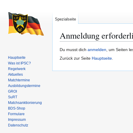
Spezialseite
Anmeldung erforderl
Zur
Zur
Du musst dich
anmelden
, um Seiten l
Navigation
Suche
Hauptseite
Zurück zur Seite
Hauptseite
.
springen
springen
Was ist IPSC?
Regelwerk
Aktuelles
Matchtermine
Ausbildungs­termine
GROI
SuRT
Match­sanktionierung
BDS-Shop
Formulare
Impressum
Datenschutz