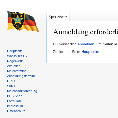
Spezialseite
Anmeldung erforderl
Zur
Zur
Du musst dich
anmelden
, um Seiten l
Navigation
Suche
Hauptseite
Zurück zur Seite
Hauptseite
.
springen
springen
Was ist IPSC?
Regelwerk
Aktuelles
Matchtermine
Ausbildungs­termine
GROI
SuRT
Match­sanktionierung
BDS-Shop
Formulare
Impressum
Datenschutz