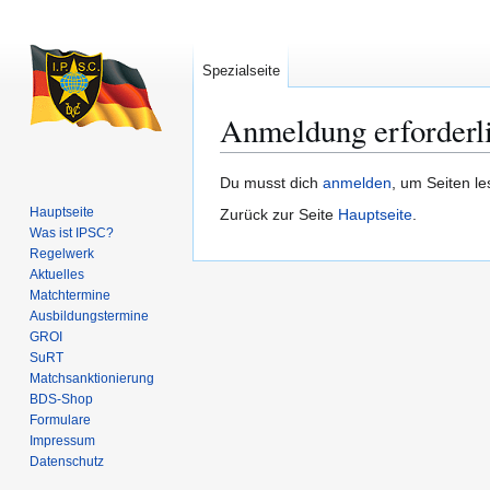
Spezialseite
Anmeldung erforderl
Zur
Zur
Du musst dich
anmelden
, um Seiten l
Navigation
Suche
Hauptseite
Zurück zur Seite
Hauptseite
.
springen
springen
Was ist IPSC?
Regelwerk
Aktuelles
Matchtermine
Ausbildungs­termine
GROI
SuRT
Match­sanktionierung
BDS-Shop
Formulare
Impressum
Datenschutz