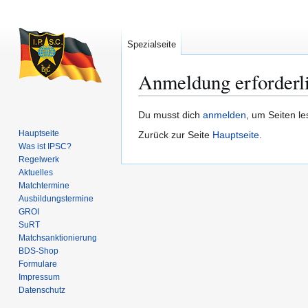
Spezialseite
Anmeldung erforderl
Zur
Zur
Du musst dich
anmelden
, um Seiten l
Navigation
Suche
Hauptseite
Zurück zur Seite
Hauptseite
.
springen
springen
Was ist IPSC?
Regelwerk
Aktuelles
Matchtermine
Ausbildungs­termine
GROI
SuRT
Match­sanktionierung
BDS-Shop
Formulare
Impressum
Datenschutz