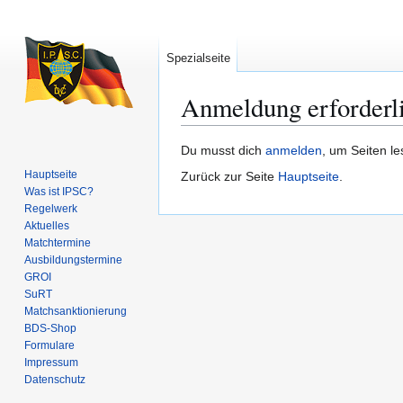
Spezialseite
Anmeldung erforderl
Zur
Zur
Du musst dich
anmelden
, um Seiten l
Navigation
Suche
Hauptseite
Zurück zur Seite
Hauptseite
.
springen
springen
Was ist IPSC?
Regelwerk
Aktuelles
Matchtermine
Ausbildungs­termine
GROI
SuRT
Match­sanktionierung
BDS-Shop
Formulare
Impressum
Datenschutz