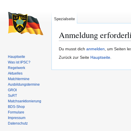
Spezialseite
Anmeldung erforderl
Zur
Zur
Du musst dich
anmelden
, um Seiten l
Navigation
Suche
Hauptseite
Zurück zur Seite
Hauptseite
.
springen
springen
Was ist IPSC?
Regelwerk
Aktuelles
Matchtermine
Ausbildungs­termine
GROI
SuRT
Match­sanktionierung
BDS-Shop
Formulare
Impressum
Datenschutz