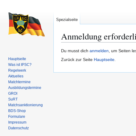
Spezialseite
Anmeldung erforderl
Zur
Zur
Du musst dich
anmelden
, um Seiten l
Navigation
Suche
Hauptseite
Zurück zur Seite
Hauptseite
.
springen
springen
Was ist IPSC?
Regelwerk
Aktuelles
Matchtermine
Ausbildungs­termine
GROI
SuRT
Match­sanktionierung
BDS-Shop
Formulare
Impressum
Datenschutz