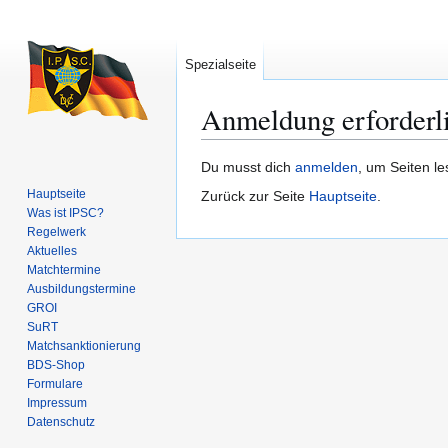
Spezialseite
Anmeldung erforderl
Zur
Zur
Du musst dich
anmelden
, um Seiten l
Navigation
Suche
Hauptseite
Zurück zur Seite
Hauptseite
.
springen
springen
Was ist IPSC?
Regelwerk
Aktuelles
Matchtermine
Ausbildungs­termine
GROI
SuRT
Match­sanktionierung
BDS-Shop
Formulare
Impressum
Datenschutz