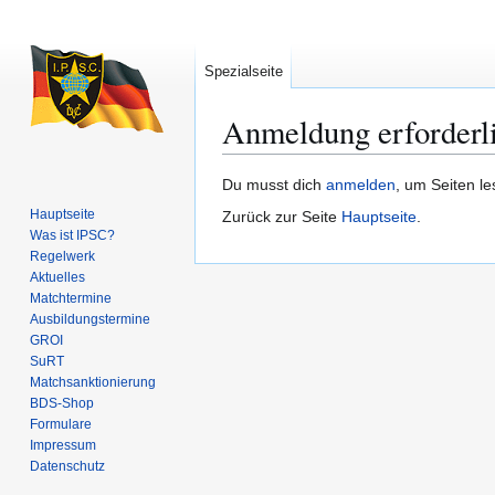
Spezialseite
Anmeldung erforderl
Zur
Zur
Du musst dich
anmelden
, um Seiten l
Navigation
Suche
Hauptseite
Zurück zur Seite
Hauptseite
.
springen
springen
Was ist IPSC?
Regelwerk
Aktuelles
Matchtermine
Ausbildungs­termine
GROI
SuRT
Match­sanktionierung
BDS-Shop
Formulare
Impressum
Datenschutz