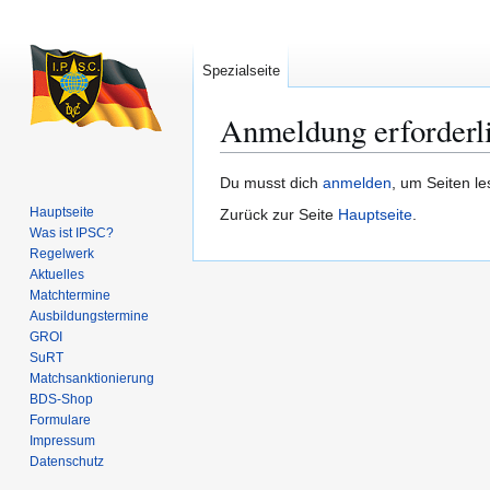
Spezialseite
Anmeldung erforderl
Zur
Zur
Du musst dich
anmelden
, um Seiten l
Navigation
Suche
Hauptseite
Zurück zur Seite
Hauptseite
.
springen
springen
Was ist IPSC?
Regelwerk
Aktuelles
Matchtermine
Ausbildungs­termine
GROI
SuRT
Match­sanktionierung
BDS-Shop
Formulare
Impressum
Datenschutz