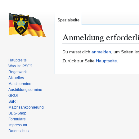
Spezialseite
Anmeldung erforderl
Zur
Zur
Du musst dich
anmelden
, um Seiten l
Navigation
Suche
Hauptseite
Zurück zur Seite
Hauptseite
.
springen
springen
Was ist IPSC?
Regelwerk
Aktuelles
Matchtermine
Ausbildungs­termine
GROI
SuRT
Match­sanktionierung
BDS-Shop
Formulare
Impressum
Datenschutz