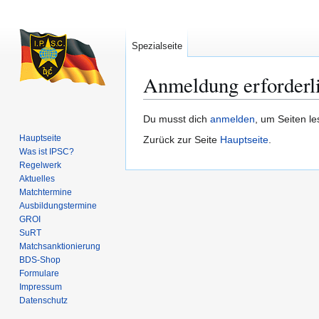
Spezialseite
Anmeldung erforderl
Zur
Zur
Du musst dich
anmelden
, um Seiten l
Navigation
Suche
Hauptseite
Zurück zur Seite
Hauptseite
.
springen
springen
Was ist IPSC?
Regelwerk
Aktuelles
Matchtermine
Ausbildungs­termine
GROI
SuRT
Match­sanktionierung
BDS-Shop
Formulare
Impressum
Datenschutz