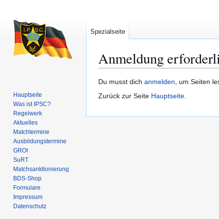
Spezialseite
Anmeldung erforderl
Zur
Zur
Du musst dich
anmelden
, um Seiten l
Navigation
Suche
Hauptseite
Zurück zur Seite
Hauptseite
.
springen
springen
Was ist IPSC?
Regelwerk
Aktuelles
Matchtermine
Ausbildungs­termine
GROI
SuRT
Match­sanktionierung
BDS-Shop
Formulare
Impressum
Datenschutz