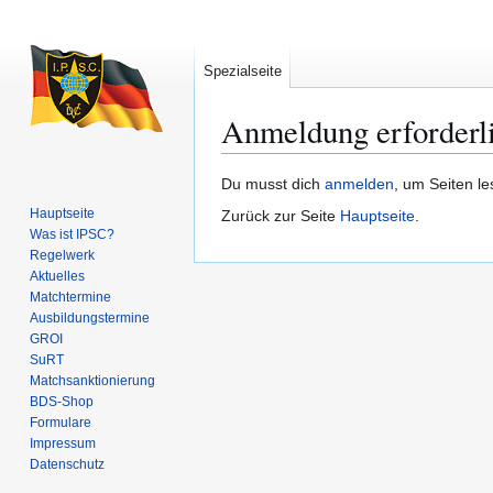
Spezialseite
Anmeldung erforderl
Zur
Zur
Du musst dich
anmelden
, um Seiten l
Navigation
Suche
Hauptseite
Zurück zur Seite
Hauptseite
.
springen
springen
Was ist IPSC?
Regelwerk
Aktuelles
Matchtermine
Ausbildungs­termine
GROI
SuRT
Match­sanktionierung
BDS-Shop
Formulare
Impressum
Datenschutz