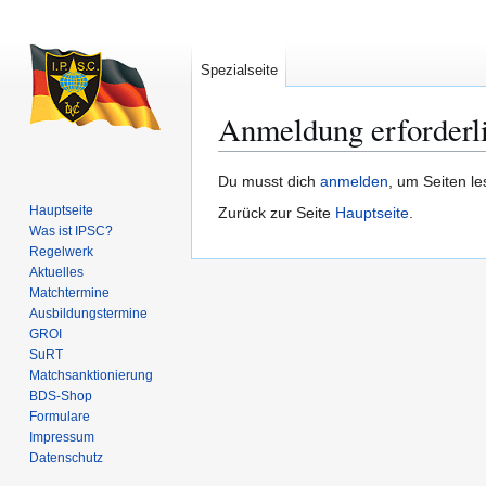
Spezialseite
Anmeldung erforderl
Zur
Zur
Du musst dich
anmelden
, um Seiten l
Navigation
Suche
Hauptseite
Zurück zur Seite
Hauptseite
.
springen
springen
Was ist IPSC?
Regelwerk
Aktuelles
Matchtermine
Ausbildungs­termine
GROI
SuRT
Match­sanktionierung
BDS-Shop
Formulare
Impressum
Datenschutz