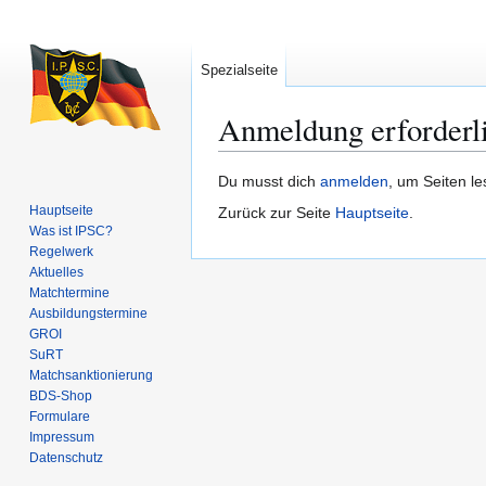
Spezialseite
Anmeldung erforderl
Zur
Zur
Du musst dich
anmelden
, um Seiten l
Navigation
Suche
Hauptseite
Zurück zur Seite
Hauptseite
.
springen
springen
Was ist IPSC?
Regelwerk
Aktuelles
Matchtermine
Ausbildungs­termine
GROI
SuRT
Match­sanktionierung
BDS-Shop
Formulare
Impressum
Datenschutz