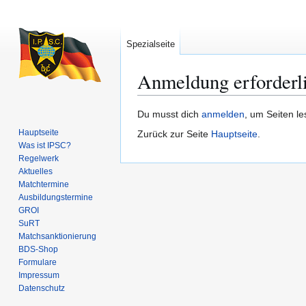
Spezialseite
Anmeldung erforderl
Zur
Zur
Du musst dich
anmelden
, um Seiten l
Navigation
Suche
Hauptseite
Zurück zur Seite
Hauptseite
.
springen
springen
Was ist IPSC?
Regelwerk
Aktuelles
Matchtermine
Ausbildungs­termine
GROI
SuRT
Match­sanktionierung
BDS-Shop
Formulare
Impressum
Datenschutz