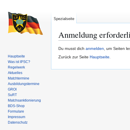
Spezialseite
Anmeldung erforderl
Zur
Zur
Du musst dich
anmelden
, um Seiten l
Navigation
Suche
Hauptseite
Zurück zur Seite
Hauptseite
.
springen
springen
Was ist IPSC?
Regelwerk
Aktuelles
Matchtermine
Ausbildungs­termine
GROI
SuRT
Match­sanktionierung
BDS-Shop
Formulare
Impressum
Datenschutz