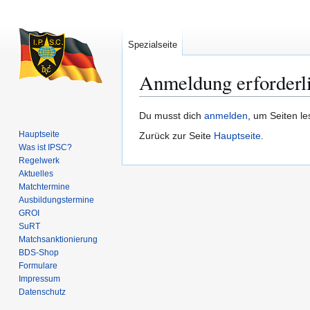
Spezialseite
Anmeldung erforderl
Zur
Zur
Du musst dich
anmelden
, um Seiten l
Navigation
Suche
Hauptseite
Zurück zur Seite
Hauptseite
.
springen
springen
Was ist IPSC?
Regelwerk
Aktuelles
Matchtermine
Ausbildungs­termine
GROI
SuRT
Match­sanktionierung
BDS-Shop
Formulare
Impressum
Datenschutz