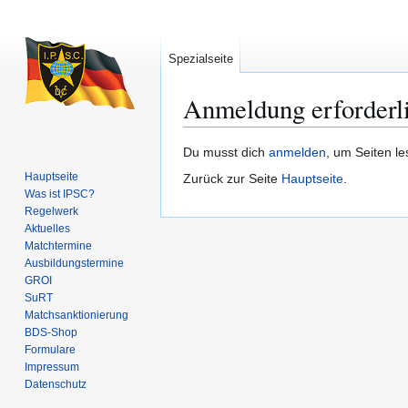
Spezialseite
Anmeldung erforderl
Zur
Zur
Du musst dich
anmelden
, um Seiten l
Navigation
Suche
Hauptseite
Zurück zur Seite
Hauptseite
.
springen
springen
Was ist IPSC?
Regelwerk
Aktuelles
Matchtermine
Ausbildungs­termine
GROI
SuRT
Match­sanktionierung
BDS-Shop
Formulare
Impressum
Datenschutz