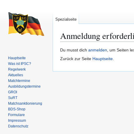
Spezialseite
Anmeldung erforderl
Zur
Zur
Du musst dich
anmelden
, um Seiten l
Navigation
Suche
Hauptseite
Zurück zur Seite
Hauptseite
.
springen
springen
Was ist IPSC?
Regelwerk
Aktuelles
Matchtermine
Ausbildungs­termine
GROI
SuRT
Match­sanktionierung
BDS-Shop
Formulare
Impressum
Datenschutz