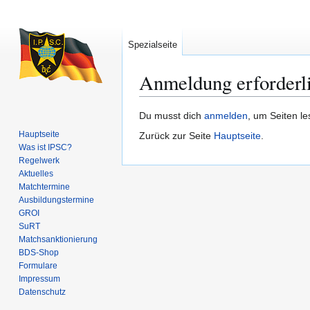
Spezialseite
Anmeldung erforderl
Zur
Zur
Du musst dich
anmelden
, um Seiten l
Navigation
Suche
Hauptseite
Zurück zur Seite
Hauptseite
.
springen
springen
Was ist IPSC?
Regelwerk
Aktuelles
Matchtermine
Ausbildungs­termine
GROI
SuRT
Match­sanktionierung
BDS-Shop
Formulare
Impressum
Datenschutz