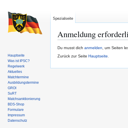
Spezialseite
Anmeldung erforderl
Zur
Zur
Du musst dich
anmelden
, um Seiten l
Navigation
Suche
Hauptseite
Zurück zur Seite
Hauptseite
.
springen
springen
Was ist IPSC?
Regelwerk
Aktuelles
Matchtermine
Ausbildungs­termine
GROI
SuRT
Match­sanktionierung
BDS-Shop
Formulare
Impressum
Datenschutz